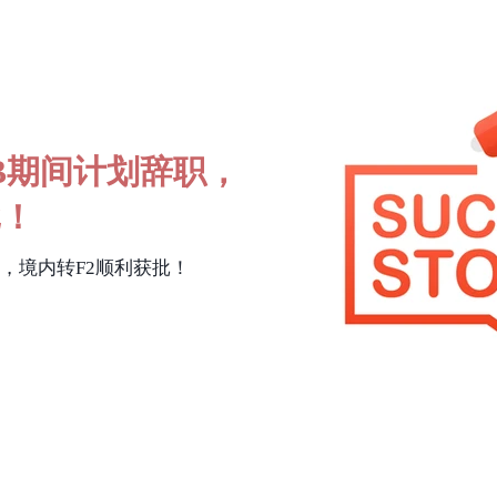
1B期间计划辞职，
批！
职，境内转F2顺利获批！