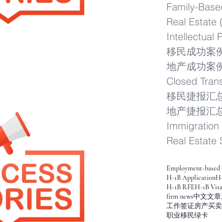
Family-Base
Real Estate
Intellectual 
移民成功案
地产成功案
Closed Tran
移民捷报汇
地产捷报汇
Immigration 
Real Estate 
Employment-based 
H-1B Application
H-
H-1B RFE
H-1B Vis
firm news
中文文章
工作签证
房产买卖
职业移民绿卡