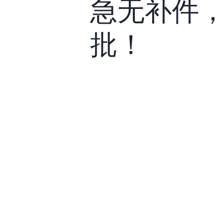
急无补件
批！