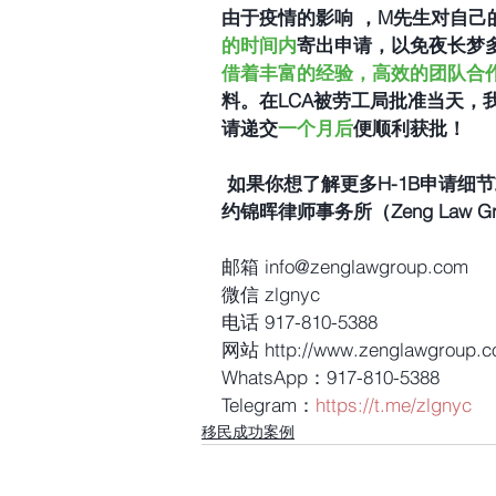
由于疫情的影响 ，M先生对自己的H
的时间内
寄出申请，以免夜长梦多。
借着丰富的经验，高效的团队合
料。在LCA被劳工局批准当天，
请递交
一个月后
便顺利获批！
 如果你想了解更多H-1B申请细节或者有其他移民问题，欢迎通过以下方式联系我们-纽
约锦晖律师事务所（Zeng Law Gro
邮箱 info@zenglawgroup.com
微信 zlgnyc
电话 917-810-5388
网站 http://www.zenglawgroup.
WhatsApp：917-810-5388
Telegram：
https://t.me/zlgnyc
移民成功案例