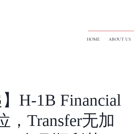
HOME
ABOUT US
-1B Financial
职位，Transfer无加