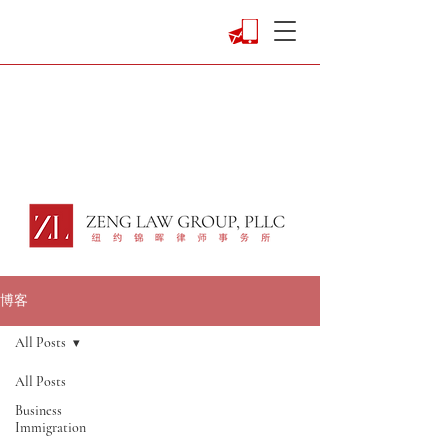
​博客
All Posts
All Posts
Business
Immigration