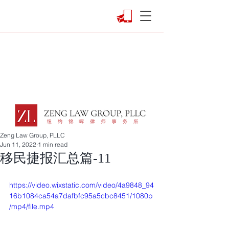
Zeng Law Group, PLLC
Jun 11, 2022
1 min read
移民捷报汇总篇-11
https://video.wixstatic.com/video/4a9848_94
16b1084ca54a7dafbfc95a5cbc8451/1080p
/mp4/file.mp4