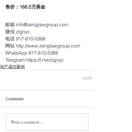
售价：166.5万美金
邮箱 info@zenglawgroup.com
微信 zlgnyc
电话 917-810-5388
网站 http://www.zenglawgroup.com
WhatsApp 917-810-5388
Telegram https://t.me/zlgnyc 
地产成功案例
Comments
Write a comment...