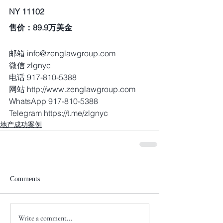
NY 11102 
售价：89.9万美金  
邮箱 info@zenglawgroup.com
微信 zlgnyc
电话 917-810-5388
网站 http://www.zenglawgroup.com
WhatsApp 917-810-5388
Telegram https://t.me/zlgnyc 
地产成功案例
Comments
Write a comment...