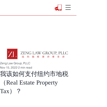
Zeng Law Group, PLLC
Nov 15, 2022
2 min read
我该如何支付纽约市地税
（Real Estate Property
Tax）？