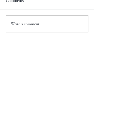
Comments
Write a comment...
+1 917-810-5388
info@zenglawgroup.com
100 Church Street, Suite 800
New York, NY 10007
WeChat
ID:
zlgnyc