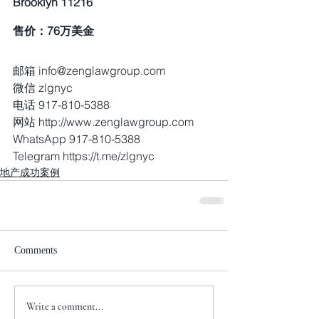
Brooklyn 11216
售价：76万美金
邮箱 info@zenglawgroup.com
微信 zlgnyc
电话 917-810-5388
网站 http://www.zenglawgroup.com
WhatsApp 917-810-5388
Telegram https://t.me/zlgnyc
地产成功案例
Comments
Write a comment...