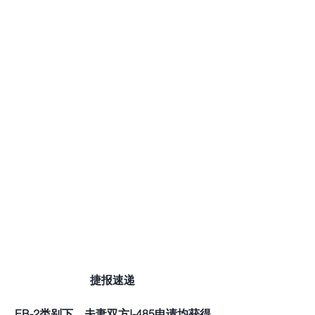
捷报速递
EB-2类别下，夫妻双方I-485申请均获得