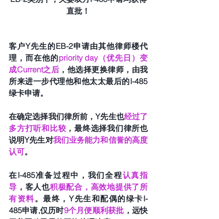
直批！
客户Y先生的EB-2申请由其他律师楼代
理，而在他的
priority day（优先日）变
成Current之后
，他选择更换律师，由我
所来进一步代理他和他太太最后的I-485
绿卡申请。
在确定选择我们律所前，Y先生也
经过了
多方打听和比较
，最终选择我们律所也
说明Y先生对
我们业务能力和信誉的高度
认可
。
在I-485准备过程中，我们全程
认真指
导
，客人也
积极配合，高效地提供了所
有资料
。最终，Y先生和配偶的绿卡I-
485申请,仅历时
9个月便顺利获批
，远快