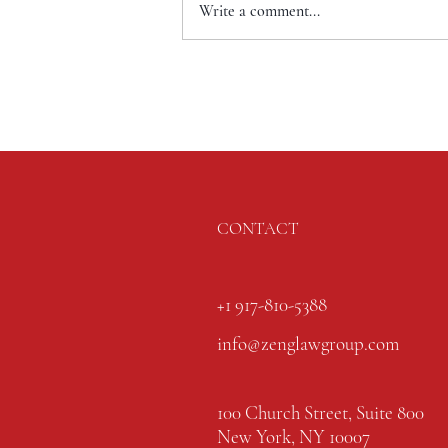
Write a comment...
CONTACT
+1 917-810-5388
info@zenglawgroup.com
100 Church Street, Suite 800
New York, NY 10007