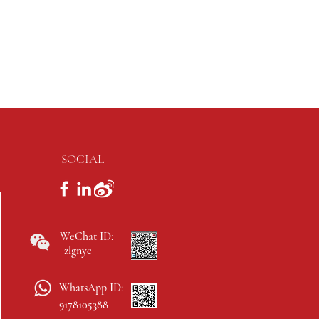
SOCIAL
WeChat ID:
zlgnyc
WhatsApp ID:
9178105388