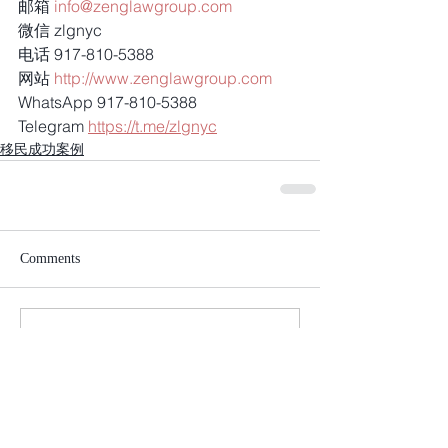
邮箱 
info@zenglawgroup.com
微信 zlgnyc
电话 917-810-5388
网站 
http://www.zenglawgroup.com
WhatsApp 917-810-5388
Telegram 
https://t.me/zlgnyc
移民成功案例
Comments
Write a comment...