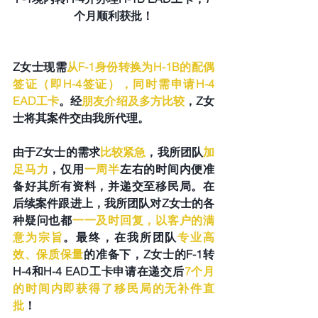
个月顺利获批！
Z女士现需
从F-1身份转换为H-1B的配偶
签证（即H-4签证），同时需申请H-4 
EAD工卡
。经
朋友介绍及多方比较
，Z女
士将其案件交由我所代理。
由于Z女士的需求
比较紧急
，我所团队
加
足马力
，仅用
一周半
左右的时间内便准
备好其所有资料，并递交至移民局。在
后续案件跟进上，我所团队对Z女士的各
种疑问也都
一一及时回复，以客户的满
意为宗旨
。最终，在我所团队
专业高
效、保质保量
的准备下，Z女士的F-1转
H-4和H-4 EAD工卡申请在递交后
7个月
的时间内即获得了移民局的无补件直
批
！