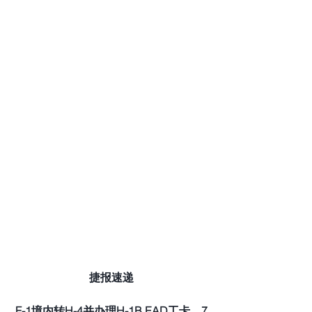
捷报速递
F-1境内转H-4并办理H-1B EAD工卡，7