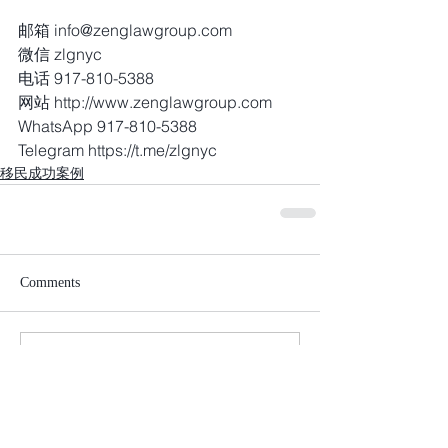
邮箱 info@zenglawgroup.com
微信 zlgnyc
电话 917-810-5388
网站 http://www.zenglawgroup.com
WhatsApp 917-810-5388
Telegram https://t.me/zlgnyc
移民成功案例
Comments
Write a comment...