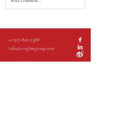
Write a comment...
+1 917-810-5388
info@zenglawgroup.com
100 Church Street, Suite 800
New York, NY 10007
WeChat
ID:
zlgnyc
WhatsApp ID:
9178105388