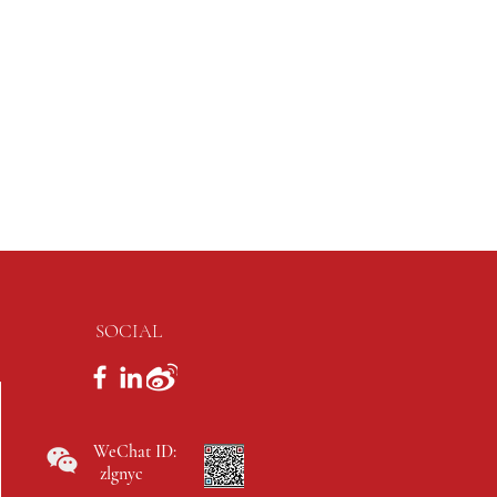
SOCIAL
WeChat ID:
zlgnyc