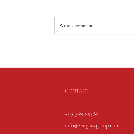
Write a comment...
CONTACT
+1 917-810-5388
info@zenglawgroup.com