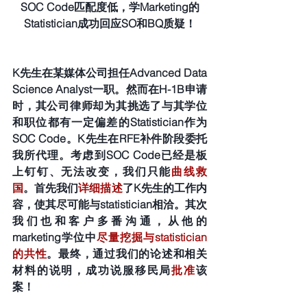
SOC Code匹配度低，学Marketing的
Statistician成功回应SO和BQ质疑！
K先生在某媒体公司担任Advanced Data 
Science Analyst一职。然而在H-1B申请
时，其公司律师却为其挑选了与其学位
和职位都有一定偏差的Statistician作为
SOC Code。K先生在RFE补件阶段委托
我所代理。考虑到SOC Code已经是板
上钉钉、无法改变，我们只能
曲线救
国
。首先我们
详细描述
了K先生的工作内
容，使其尽可能与statistician相洽。其次
我们也和客户多番沟通，从他的
marketing学位中
尽量挖掘与statistician
的共性
。最终，通过我们的论述和相关
材料的说明，成功说服移民局
批准
该
案！ 