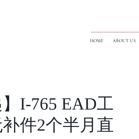
HOME
ABOUT US
I-765 EAD工
补件2个半月直