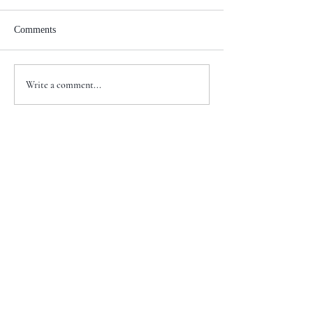
Comments
Write a comment...
+1 917-810-5388
info@zenglawgroup.com
100 Church Street, Suite 800
New York, NY 10007
WeChat
ID: