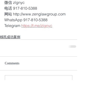
微信 zlgnyc
电话 917-810-5388
网站 http://www.zenglawgroup.com
WhatsApp 917-810-5388
Telegram 
https://t.me/zlgnyc
移民成功案例
Comments
Write a comment...