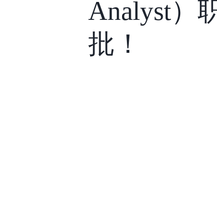
Analys
批！