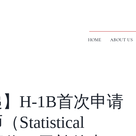
HOME
ABOUT US
】H-1B首次申请
atistical