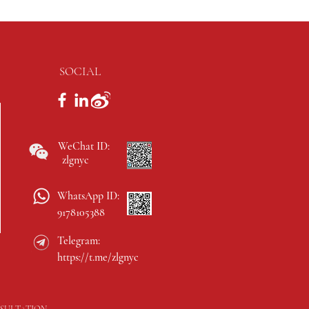
SOCIAL
WeChat ID:
zlgnyc
WhatsApp ID:
9178105388
Telegram:
https://t.me/zlgnyc