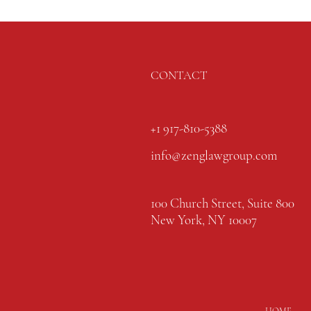
CONTACT
+1 917-810-5388
info@zenglawgroup.com
100 Church Street, Suite 800
New York, NY 10007