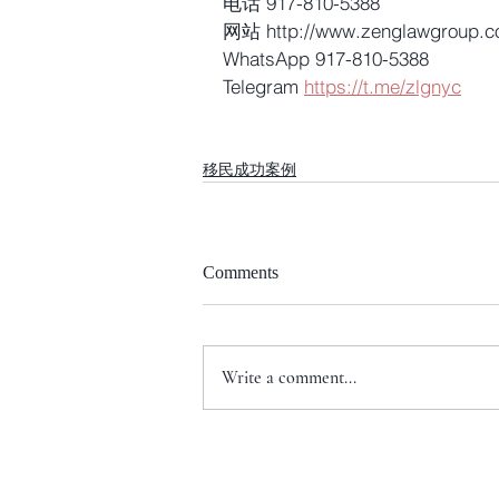
电话 917-810-5388
网站 http://www.zenglawgroup.
WhatsApp 917-810-5388
Telegram 
https://t.me/zlgnyc
移民成功案例
Comments
Write a comment...