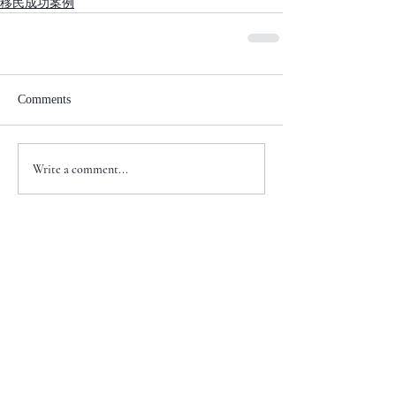
移民成功案例
Comments
Write a comment...
+1 917-810-5388
info@zenglawgroup.com
100 Church Street, Suite 800
New York, NY 10007