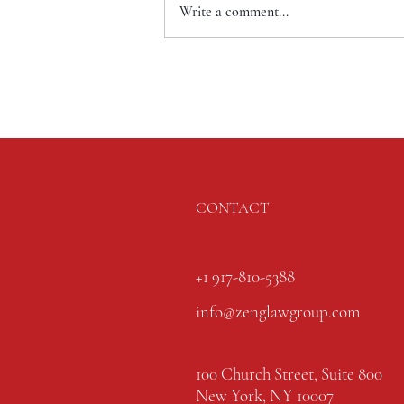
Write a comment...
CONTACT
+1 917-810-5388
info@zenglawgroup.com
100 Church Street, Suite 800
New York, NY 10007