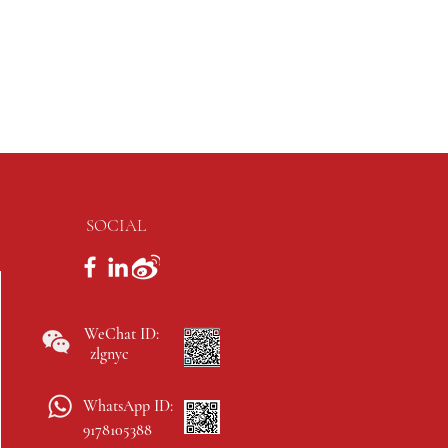
SOCIAL
WeChat ID:
zlgnyc
WhatsApp ID:
9178105388