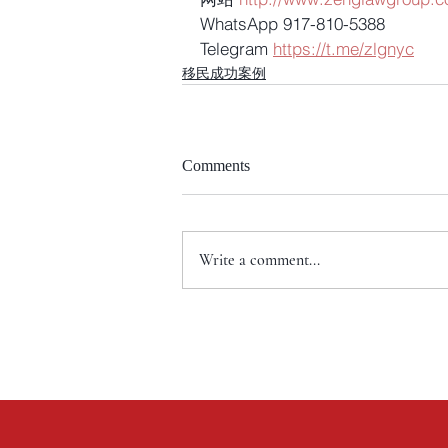
WhatsApp 917-810-5388
Telegram 
https://t.me/zlgnyc
移民成功案例
Comments
Write a comment...