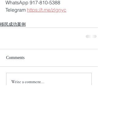
WhatsApp 917-810-5388
Telegram 
https://t.me/zlgnyc
移民成功案例
Comments
Write a comment...
+1 917-810-5388
info@zenglawgroup.com