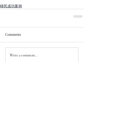
移民成功案例
Comments
Write a comment...
+1 917-810-5388
info@zenglawgroup.com
100 Church Street, Suite 800