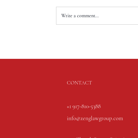
Write a comment...
CONTACT
+1 917-810-5388
info@zenglawgroup.com