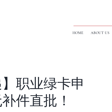
HOME
ABOUT US
递】职业绿卡申
无补件直批！