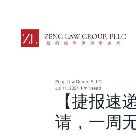
Zeng Law Group, PLLC
Jul 11, 2024
1 min read
【捷报速
请，一周