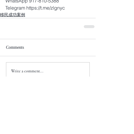
WhatsApp 917-810-5388
Telegram https://t.me/zlgnyc
移民成功案例
Comments
Write a comment...
+1 917-810-5388
info@zenglawgroup.com