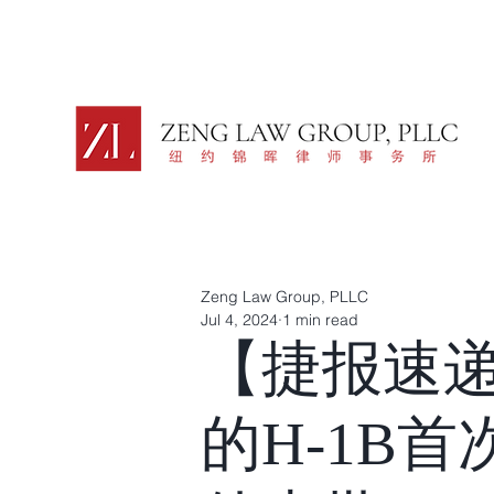
Zeng Law Group, PLLC
Jul 4, 2024
1 min read
【捷报速
的H-1B