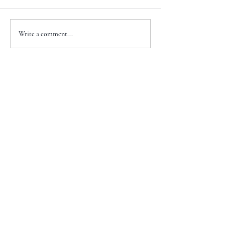
Write a comment...
+1 917-810-5388
info@zenglawgroup.com
100 Church Street, Suite 800
New York, NY 10007
WeChat
ID:
zlgnyc