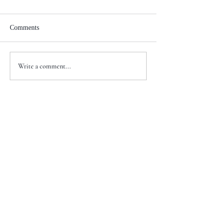
Comments
Write a comment...
+1 917-810-5388
info@zenglawgroup.com
100 Church Street, Suite 800
New York, NY 10007
WeChat