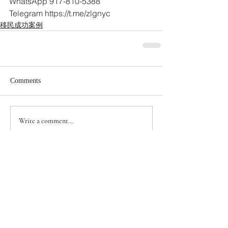
WhatsApp 917-810-5388
Telegram https://t.me/zlgnyc
移民成功案例
Comments
Write a comment...
+1 917-810-5388
info@zenglawgroup.com