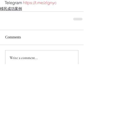
Telegram 
https://t.me/zlgnyc
移民成功案例
Comments
Write a comment...
+1 917-810-5388
info@zenglawgroup.com
100 Church Street, Suite 800