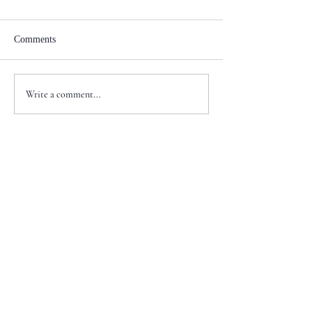
Comments
Write a comment...
+1 917-810-5388
info@zenglawgroup.com
100 Church Street, Suite 800
New York, NY 10007
WeChat