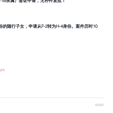
H-1B亲属）签证申请，无补件直批！
份的随行子女，申请从F-2转为H-4身份。案件历时10
com