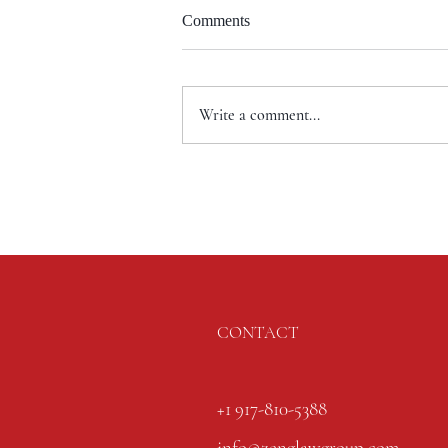
Comments
Write a comment...
CONTACT
+1 917-810-5388
info@zenglawgroup.com