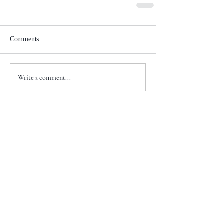
Comments
Write a comment...
+1 917-810-5388
info@zenglawgroup.com
100 Church Street, Suite 800
New York, NY 10007