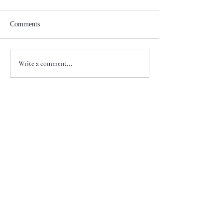
Comments
Write a comment...
+1 917-810-5388
info@zenglawgroup.com
100 Church Street, Suite 800
New York, NY 10007
WeChat
ID: