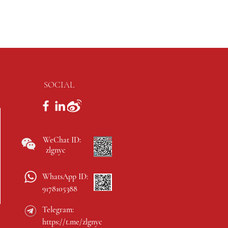
SOCIAL
WeChat ID:
zlgnyc
WhatsApp ID:
9178105388
Telegram:
https://t.me/zlgnyc