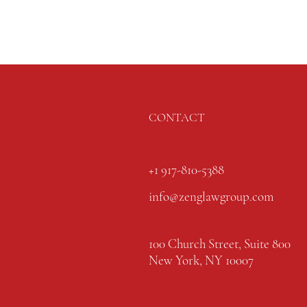
CONTACT
+1 917-810-5388
info@zenglawgroup.com
100 Church Street, Suite 800
New York, NY 10007