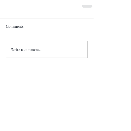
Comments
Write a comment...
+1 917-810-5388
info@zenglawgroup.com
100 Church Street, Suite 800
New York, NY 10007