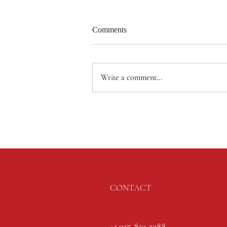
Comments
Write a comment...
CONTACT
+1 917-810-5388