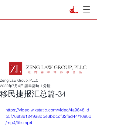
Zeng Law Group, PLLC
2022年7月4日
讀畢需時 1 分鐘
移民捷报汇总篇-34
https://video.wixstatic.com/video/4a9848_d
b5f766f361249a8bbe3bbccf32fad44/1080p
/mp4/file.mp4