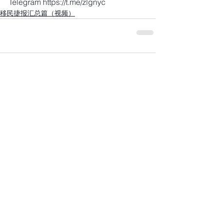
Telegram https://t.me/zlgnyc
移民捷报汇总篇（视频）
留言
撰寫留言......
+1 917-810-5388
info@zenglawgroup.com
100 Church Street, Suite 800