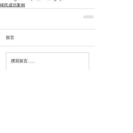
移民成功案例
留言
撰寫留言......
+1 917-810-5388
info@zenglawgroup.com
100 Church Street, Suite 800
New York, NY 10007