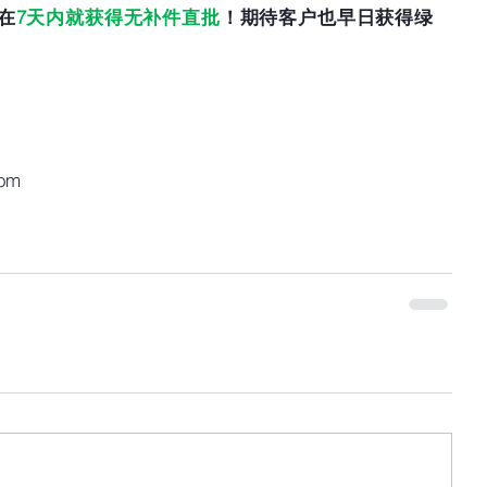
在
7天内就获得无补件直批
！期待客户也早日获得绿
com