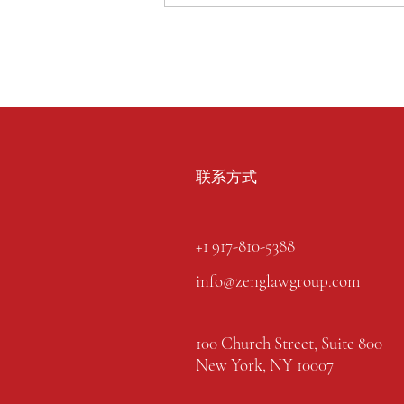
联系方式
+1 917-810-5388
info@zenglawgroup.com
100 Church Street, Suite 800
New York, NY 10007