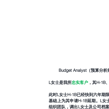
Budget Analyst（预
L女士是我所
忠实客户
，其H-1
此时L女士H-1B已经快到六年期
基础上为其申请H-1B延期。L女
组织团队，调出L女士及公司档