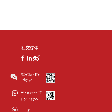
社交媒体
WeChat ID:
zlgnyc
WhatsApp ID:
9178105388
Telegram: