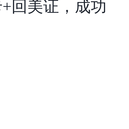
+回美证，成功
！