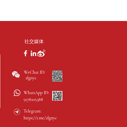
社交媒体
WeChat ID:
zlgnyc
WhatsApp ID:
9178105388
Telegram:
https://t.me/zlgnyc