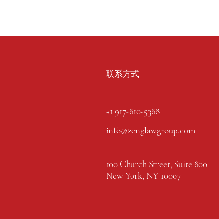
联系方式
+1 917-810-5388
info@zenglawgroup.com
100 Church Street, Suite 800
New York, NY 10007