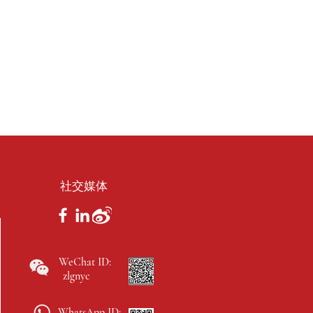
社交媒体
WeChat ID:
zlgnyc
WhatsApp ID: