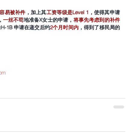
容易被补件
，加上其
工资等级是Level 1
，使得其申请
，
一丝不苟
地准备X女士的申请，
将事先考虑到的补件
H-1B 申请在递交后约
2个月时间内
，得到了移民局的
com