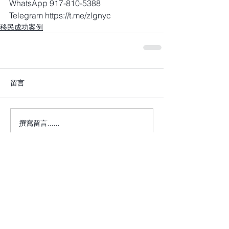
WhatsApp 917-810-5388
Telegram https://t.me/zlgnyc
移民成功案例
留言
撰寫留言......
+1 917-810-5388
info@zenglawgroup.com