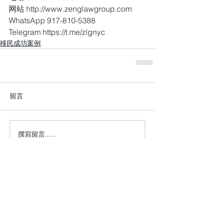
网站 http://www.zenglawgroup.com
WhatsApp 917-810-5388
Telegram https://t.me/zlgnyc
移民成功案例
留言
撰寫留言......
+1 917-810-5388
info@zenglawgroup.com