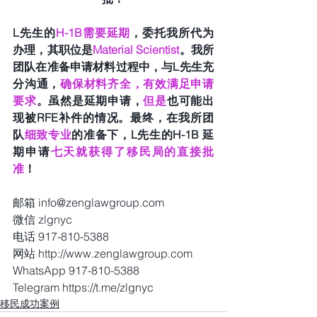
L先生的
H-1B需要延期
，委托我所代为
办理，其职位是
Material Scientist
。我所
团队在准备申请材料过程中，与L先生充
分沟通，
确保材料齐全，有效满足申请
要求
。虽然是延期申请，
但是
也可能出
现被RFE补件的情况。最终，在我所团
队
细致专业
的准备下，L先生的H-1B 延
期申请
七天就获得了移民局的直接批
准
！
邮箱 info@zenglawgroup.com
微信 zlgnyc
电话 917-810-5388
网站 http://www.zenglawgroup.com
WhatsApp 917-810-5388
Telegram https://t.me/zlgnyc
移民成功案例