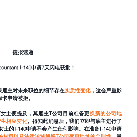
捷报速递
Accountant I-140申请7天闪电获批！
果雇主对未来职位的细节存在
实质性变化
，这会严重影
绿卡申请被拒。
Y女士便提及，其雇主T公司目前准备更
换新的公司地
产生相应变化
。得知此消息后，我们立即与雇主进行了
士的I-140申请不会产生任何影响。在准备I-140申请
关材料以及法律论述解释T公司变更地址的合理性
。最