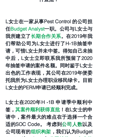
L女士在一家从事Pest Control 的公司担
任
Budget Analyst
一职。公司与L女士与
我所建立了
长期合作关系
。在2019年我
们帮助公司为L女士进行了H-1B抽签申
请，可惜L女士并未中签。得知自己未抽
中后，L女士立即联系我所预留了2020
年抽签申请的案件名额。同时鉴于L女士
出色的工作表现，其公司在2019年便委
托我所为L女士办理职业移民绿卡。目前
L女士的PERM申请已经顺利完成。
L女士在2020年H -1B 申请季中顺利中
签，
其案件顺利获得直批
！在L女士的申
请中，案件最大的难点在于选择一个合
适的SOC Code。 考虑到
公司人数
以及
公司现有的
组织构架
，我们认为Budget 